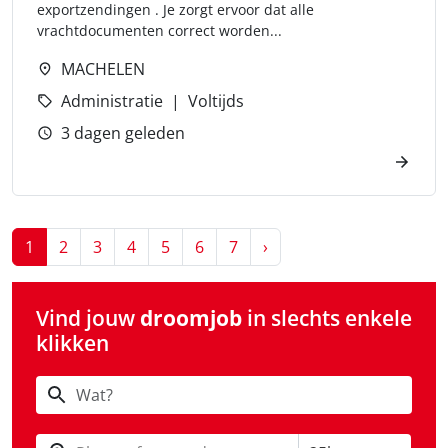
exportzendingen . Je zorgt ervoor dat alle
vrachtdocumenten correct worden...
MACHELEN
Administratie
Voltijds
3 dagen geleden
Next
1
2
3
4
5
6
7
›
Vind jouw
droomjob
in slechts enkele
klikken