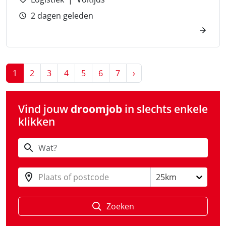
2 dagen geleden
Next
1
2
3
4
5
6
7
›
Vind jouw
droomjob
in slechts enkele
klikken
Plaats of postcode
25km
Zoeken