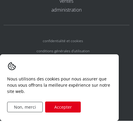
ventes
administration
confidentialité et cookies
conditions générales d'utilisation
conditions générales
numéros d'agrément
Nous utilisons des cookies pour nous assurer que
declaration d'un incident
nous vous offrons la meilleure expérience sur notre
site web.
code de conduite
formulaire de demande d'accès
Non, merci
Accepter