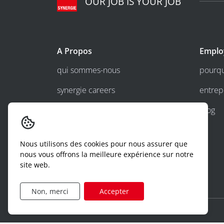
OUR JOB IS YOUR JOB
A Propos
Emplo
qui sommes-nous
pourqu
synergie careers
entrep
synergie construct
blog
s&you
Nous utilisons des cookies pour nous assurer que
travailler chez synergie
nous vous offrons la meilleure expérience sur notre
site web.
Non, merci
Accepter