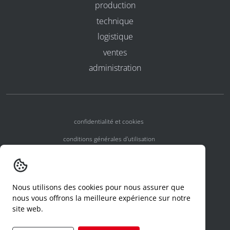
production
technique
logistique
ventes
administration
confidentialité et cookies
conditions générales d'utilisation
conditions générales
numéros d'agrément
Nous utilisons des cookies pour nous assurer que
declaration d'un incident
nous vous offrons la meilleure expérience sur notre
site web.
code de conduite
formulaire de demande d'accès