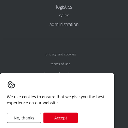
logistics
sales
administration
privacy and cookies
terms of use
terms and conditions
registration numbers
reporting an incident
We use cookies to ensure that we give you the best
experience on our website.
code of conduct
privacy rights request
No, thanks
Accept