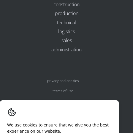
construction
production
technical
logistics
sales
administration
privacy and cookies
terms of use
terms and conditions
registration numbers
reporting an incident
We use cookies to ensure that we give you the best
experience on our website.
code of conduct