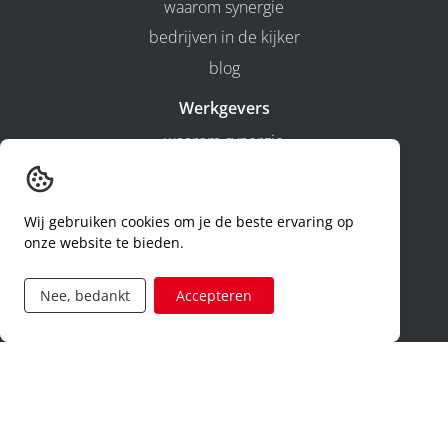
waarom synergie
bedrijven in de kijker
blog
Werkgevers
waarom synergie
prestatie ingave
contact
Wij gebruiken cookies om je de beste ervaring op
dimona buiten de werkuren
onze website te bieden.
hr-diensten
Nee, bedankt
Accepteren
Jobcategorieën
bouw
productie
techniek
logistiek