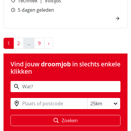
Techniek
Voltijds
5 dagen geleden
Next
1
2
...
9
›
Vind jouw
droomjob
in slechts enkele
klikken
Plaats of postcode
25km
Zoeken