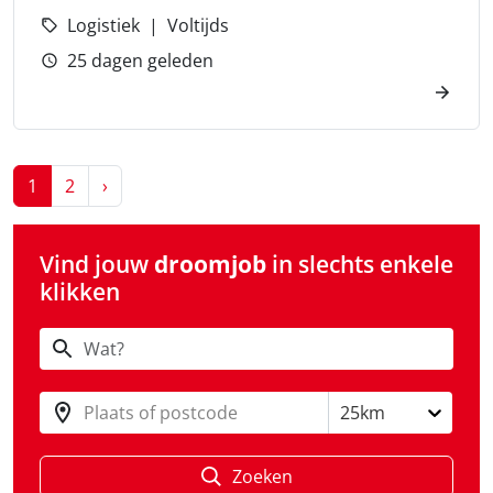
Logistiek
Voltijds
25 dagen geleden
Next
1
2
›
Vind jouw
droomjob
in slechts enkele
klikken
Plaats of postcode
25km
Zoeken