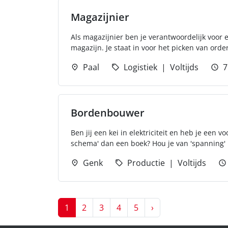
Magazijnier
Als magazijnier ben je verantwoordelijk voor
magazijn. Je staat in voor het picken van ord
Paal
Logistiek
Voltijds
7
Bordenbouwer
Ben jij een kei in elektriciteit en heb je een 
schema' dan een boek? Hou je van 'spanning' i
Genk
Productie
Voltijds
Next
1
2
3
4
5
›