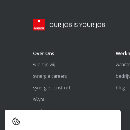
OUR JOB IS YOUR JOB
Over Ons
Werkn
wie zijn wij
waarom
synergie careers
bedrijv
synergie construct
blog
s&you
werken bij synergie