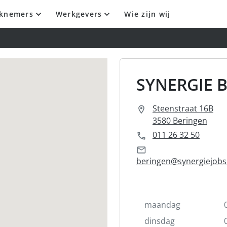
knemers
Werkgevers
Wie zijn wij
SYNERGIE 
Steenstraat 16B
3580 Beringen
011 26 32 50
beringen@synergiejobs
maandag
dinsdag