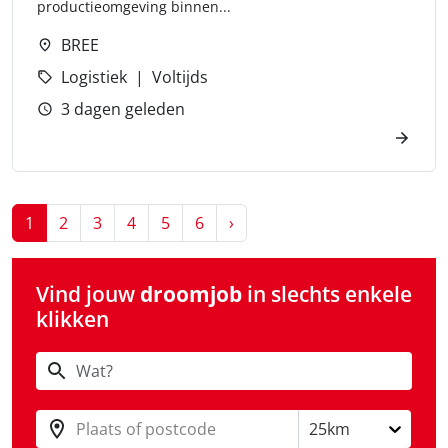
productieomgeving binnen...
BREE
Logistiek
Voltijds
3 dagen geleden
Next
1
2
3
4
5
6
›
Vind jouw
droomjob
in slechts enkele
klikken
Plaats of postcode
25km