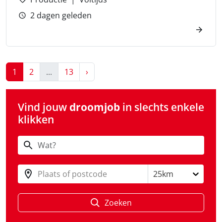
2 dagen geleden
Next
1
2
...
13
›
Vind jouw
droomjob
in slechts enkele
klikken
Plaats of postcode
25km
Zoeken