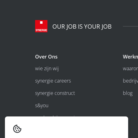
OUR JOB IS YOUR JOB
Over Ons
Werkn
wie zijn wij
waarom
synergie careers
bedrijv
synergie construct
blog
s&you
werken bij synergie