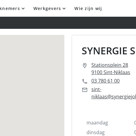
knemers
Werkgevers
Wie zijn wij
SYNERGIE S
Stationsplein 28
9100 Sint-Niklaas
03 780 61 00
sint-
niklaas@synergiejo
maandag
dinsdag