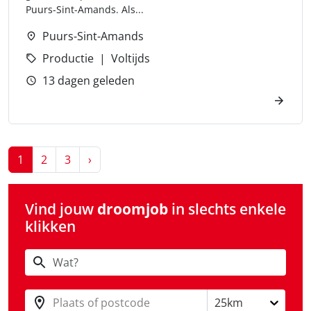
Puurs-Sint-Amands. Als...
Puurs-Sint-Amands
Productie
Voltijds
13 dagen geleden
Next
1
2
3
›
Vind jouw
droomjob
in slechts enkele
klikken
Plaats of postcode
25km