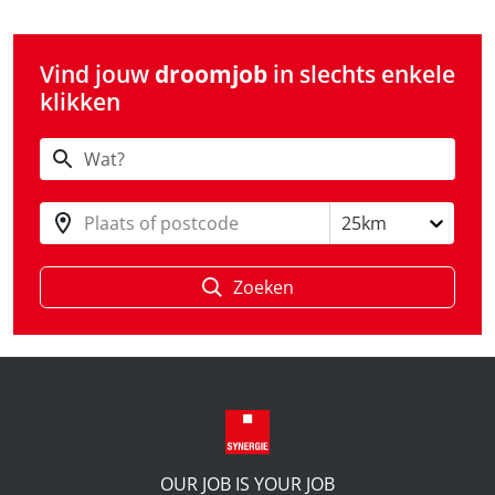
Vind jouw
droomjob
in slechts enkele
klikken
Plaats of postcode
25km
Zoeken
OUR JOB IS YOUR JOB