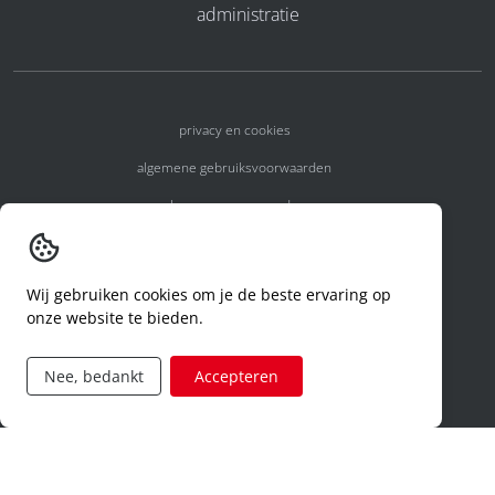
administratie
privacy en cookies
algemene gebruiksvoorwaarden
algemene voorwaarden
erkenningsnummers
melden van een incident
Wij gebruiken cookies om je de beste ervaring op
onze website te bieden.
code of conduct
aanvraag rechten ivm privacy
Nee, bedankt
Accepteren