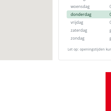
woensdag
donderdag
vrijdag
zaterdag
zondag
Let op: openingstijden ku