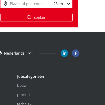
Plaats of postcode
25km
Zoeken
Nederlands
Jobcategorieën
bouw
productie
techniek