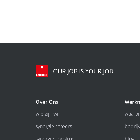
OUR JOB IS YOUR JOB
Over Ons
Werkn
wie zijn wij
waarom
synergie careers
bedrijv
synergie construct
blog