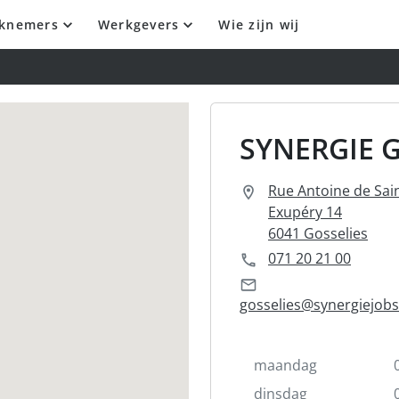
knemers
Werkgevers
Wie zijn wij
SYNERGIE 
Rue Antoine de Sai
Exupéry 14
6041 Gosselies
071 20 21 00
gosselies@synergiejobs
maandag
dinsdag