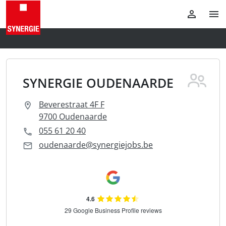
SYNERGIE OUDENAARDE
Beverestraat 4F F
9700 Oudenaarde
055 61 20 40
oudenaarde@synergiejobs.be