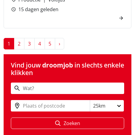
15 dagen geleden
Next
1
2
3
4
5
›
Vind jouw
droomjob
in slechts enkele
klikken
Plaats of postcode
25km
Zoeken