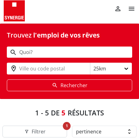
Trouvez
l'emploi de vos rêves
Ville ou code postal
25km
Rechercher
1
-
5
DE
5
RÉSULTATS
1
Filtrer