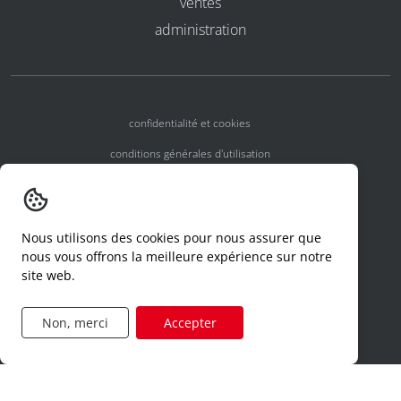
ventes
administration
confidentialité et cookies
conditions générales d'utilisation
conditions générales
numéros d'agrément
Nous utilisons des cookies pour nous assurer que
declaration d'un incident
nous vous offrons la meilleure expérience sur notre
site web.
code de conduite
formulaire de demande d'accès
Non, merci
Accepter