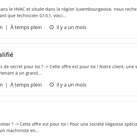
 dans le HVAC et située dans la région luxembourgeoise, nous re
ant que technicien G1/L1, voici...
on
À temps plein
il y a un mois
lifié
s de secret pour toi ? -> Cette offre est pour toi ! Notre client, une 
rtenant à un grand...
on
À temps plein
il y a un mois
tier ? -> Cette offre est pour toi ! Pour une société liégeoise spéci
 un machiniste en...