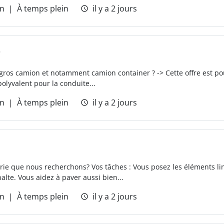
on
À temps plein
il y a 2 jours
r
gros camion et notamment camion container ? -> Cette offre est po
olyvalent pour la conduite...
on
À temps plein
il y a 2 jours
ie que nous recherchons? Vos tâches : Vous posez les éléments li
lte. Vous aidez à paver aussi bien...
on
À temps plein
il y a 2 jours