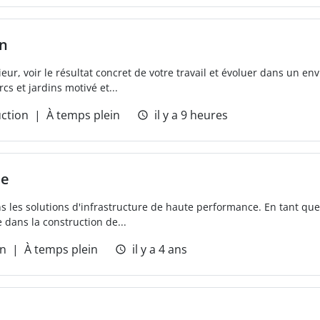
in
ieur, voir le résultat concret de votre travail et évoluer dans un e
s et jardins motivé et...
ction
À temps plein
il y a 9 heures
ue
ns les solutions d'infrastructure de haute performance. En tant que
 dans la construction de...
on
À temps plein
il y a 4 ans