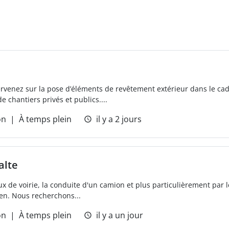
ervenez sur la pose d’éléments de revêtement extérieur dans le cad
chantiers privés et publics....
on
À temps plein
il y a 2 jours
alte
ux de voirie, la conduite d'un camion et plus particulièrement par 
ien. Nous recherchons...
on
À temps plein
il y a un jour