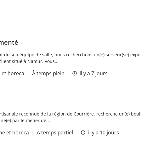
imenté
t de son équipe de salle, nous recherchons un(e) serveur(se) expé
client situé à Namur. Vous...
 et horeca
À temps plein
il y a 7 jours
artisanale reconnue de la région de Courrière, recherche un(e) boul
é(e) par le métier de...
me et horeca
À temps partiel
il y a 10 jours