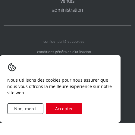
ventes
administration
confidentialité et cookies
conditions générales d'utilisation
conditions générales
numéros d'agrément
Nous utilisons des cookies pour nous assurer que
declaration d'un incident
nous vous offrons la meilleure expérience sur notre
site web.
code de conduite
formulaire de demande d'accès
Non, merci
Accepter