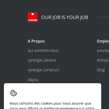
OUR JOB IS YOUR JOB
A Propos
Emplo
qui sommes-nous
pourqu
synergie careers
entrep
synergie construct
blog
s&you
travailler chez synergie
Nous utilisons des cookies pour nous assurer que
nous vous offrons la meilleure expérience sur notre