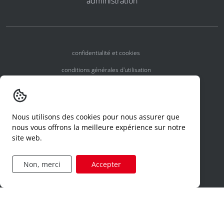
administration
confidentialité et cookies
conditions générales d'utilisation
conditions générales
numéros d'agrément
Nous utilisons des cookies pour nous assurer que
declaration d'un incident
nous vous offrons la meilleure expérience sur notre
site web.
code de conduite
formulaire de demande d'accès
Non, merci
Accepter