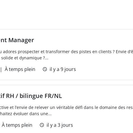
ent Manager
u adores prospecter et transformer des pistes en clients ? Envie d’
solide et dynamique ?...
À temps plein
il y a 9 jours
f RH / bilingue FR/NL
ive et l’envie de relever un véritable défi dans le domaine des re
uhaitez évoluer dans une...
À temps plein
il y a 3 jours