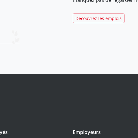
Découvrez les emplois
yés
Employeurs