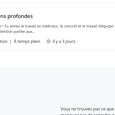
ons profondes
u aimes le travail en extérieur, le concret et le travail d’équipe ?
ttention portée aux...
tion
À temps plein
il y a 3 jours
Vous ne trouvez pas ce que
manquez pas de regarder 