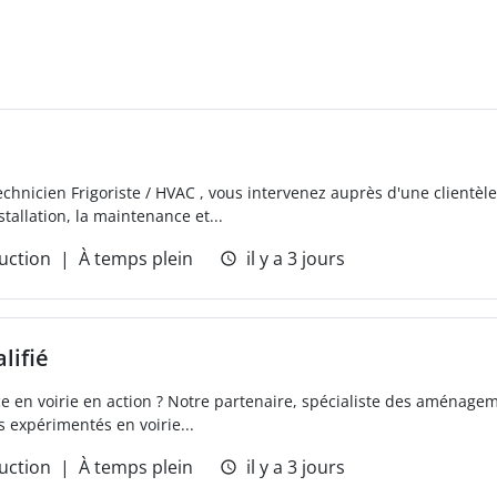
echnicien Frigoriste / HVAC , vous intervenez auprès d'une clientèle
stallation, la maintenance et...
uction
À temps plein
il y a 3 jours
lifié
e en voirie en action ? Notre partenaire, spécialiste des aménageme
s expérimentés en voirie...
uction
À temps plein
il y a 3 jours