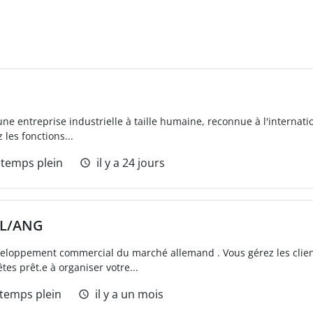
e entreprise industrielle à taille humaine, reconnue à l'internatio
les fonctions...
 temps plein
il y a 24 jours
LL/ANG
eloppement commercial du marché allemand . Vous gérez les clien
tes prêt.e à organiser votre...
 temps plein
il y a un mois