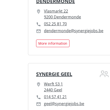
DENDERMONDE
Vlasmarkt 22
9200 Dendermonde
052 25 81 70
dendermonde@synergiejobs.be
More information
SYNERGIE GEEL
Werft 53 1
2440 Geel
014 57 41 21
geel@synergiejobs.be