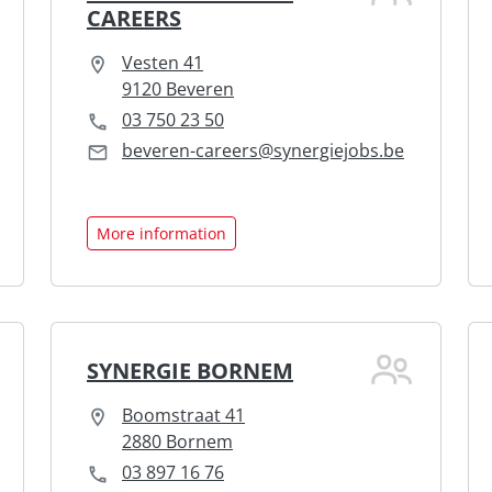
CAREERS
Vesten 41
9120 Beveren
03 750 23 50
beveren-careers@synergiejobs.be
More information
SYNERGIE BORNEM
Boomstraat 41
2880 Bornem
03 897 16 76