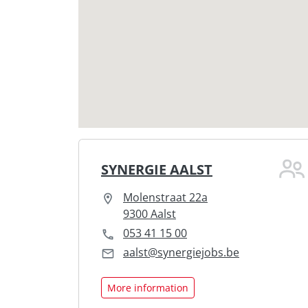
SYNERGIE AALST
Molenstraat 22a
9300 Aalst
053 41 15 00
aalst@synergiejobs.be
More information