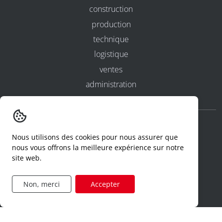
construction
production
technique
logistique
ventes
administration
confidentialité et cookies
Nous utilisons des cookies pour nous assurer que
nous vous offrons la meilleure expérience sur notre
conditions générales d'utilisation
site web.
conditions générales
Non, merci
Accepter
numéros d'agrément
declaration d'un incident
code de conduite