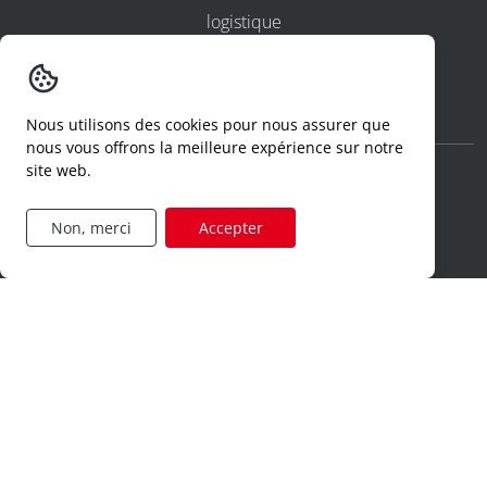
logistique
ventes
administration
Nous utilisons des cookies pour nous assurer que
nous vous offrons la meilleure expérience sur notre
site web.
confidentialité et cookies
Non, merci
Accepter
conditions générales d'utilisation
conditions générales
numéros d'agrément
declaration d'un incident
code de conduite
formulaire de demande d'accès