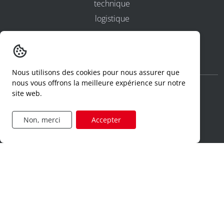
technique
logistique
ventes
administration
Nous utilisons des cookies pour nous assurer que
nous vous offrons la meilleure expérience sur notre
site web.
confidentialité et cookies
conditions générales d'utilisation
Non, merci
Accepter
conditions générales
numéros d'agrément
declaration d'un incident
code de conduite
formulaire de demande d'accès