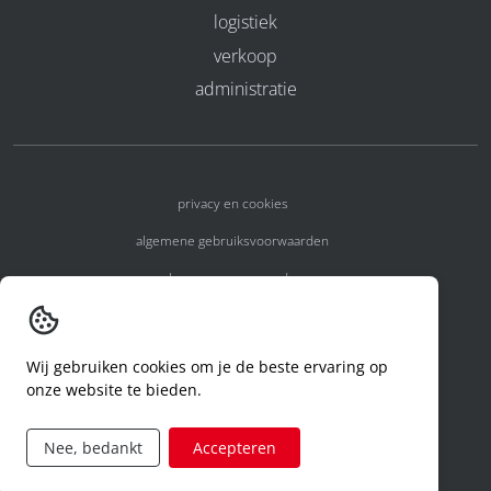
logistiek
verkoop
administratie
privacy en cookies
algemene gebruiksvoorwaarden
algemene voorwaarden
erkenningsnummers
melden van een incident
Wij gebruiken cookies om je de beste ervaring op
onze website te bieden.
code of conduct
aanvraag rechten ivm privacy
Nee, bedankt
Accepteren